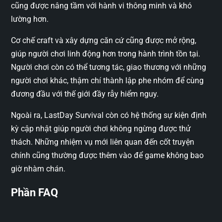
cũng được nâng tầm với hành vi thông minh và khó
lường hơn.
Cơ chế craft và xây dựng căn cứ cũng được mở rộng,
giúp người chơi linh động hơn trong hành trình tồn tại.
Người chơi còn có thể tương tác, giao thương với những
người chơi khác, thậm chí thành lập phe nhóm để cùng
đương đầu với thế giới đầy rẫy hiểm nguy.
Ngoài ra, LastDay Survival còn có hệ thống sự kiện định
kỳ cập nhật giúp người chơi không ngừng được thử
thách. Những nhiệm vụ mới liên quan đến cốt truyện
chính cũng thường được thêm vào để game không bao
giờ nhàm chán.
Phần FAQ