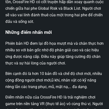
tồn, CrossFire HD có cốt truyện hấp dẫn xoay quanh cuộc
chiến giữa hai phe Global Risk và Black List. Người chơi
sẽ vào vai lính đánh thuê của một trong hai phe để chiến
đấu và sống sót.
Những điểm nhấn mới
Phiên bản HD đem lại đồ họa mượt mà và chân thực hơn
nhiều so với bản gốc nhờ độ phân giải cao và các hiệu
ứng được nâng cấp. Điều này giúp tăng cường độ chân
thực và sự hài lòng của người chơi.
Bên cạnh đó là hơn 10 bản đồ và chế độ chơi mới, nhiều
cộng đồng người chơi mới,ũ khí, nhân vật có kỹ năng
riêng lẫn các trang phục, mũ, mặt nạ,… đa dạng.
Điểm nhấn nữa của CrossFire HD là trải nghiệm chơi
game trên nền tảng VR (thực tế ảo) vô cùng thú vị. Người