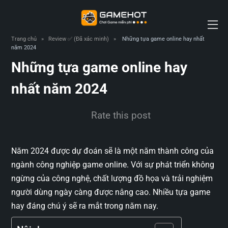
Trang chủ
»
Review ✅ (Đã xác minh)
»
Những tựa game online hay nhất
năm 2024
Những tựa game online hay
nhất năm 2024
Rate this post
Năm 2024 được dự đoán sẽ là một năm thành công của
ngành công nghiệp game online. Với sự phát triển không
ngừng của công nghệ, chất lượng đồ họa và trải nghiệm
người dùng ngày càng được nâng cao. Nhiều tựa game
hay đáng chú ý sẽ ra mắt trong năm nay.