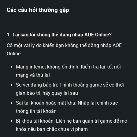
Các câu hỏi thường gặp
1. Tại sao tôi không thể đăng nhập AOE Online?
Có một vài lý do khiến bạn không thể đăng nhập AOE
Online:
Mạng internet không ổn định: Kiểm tra lại kết nối
mạng và thử lại
Server đang bảo trì: Thỉnh thoảng game sẽ có thời
gian bảo trì, hãy quay lại sau
Sai tài khoản hoặc mật khu: Nhập lại chính xác
thông tin tài khoản
Bị khóa tài khoản: Liên hệ ban quản trị game để mở
khóa nếu bạn chắc chưa vi phạm