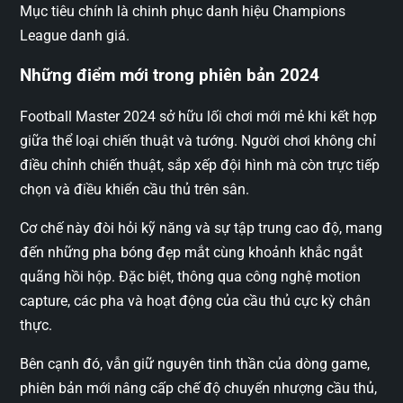
Mục tiêu chính là chinh phục danh hiệu Champions
League danh giá.
Những điểm mới trong phiên bản 2024
Football Master 2024 sở hữu lối chơi mới mẻ khi kết hợp
giữa thể loại chiến thuật và tướng. Người chơi không chỉ
điều chỉnh chiến thuật, sắp xếp đội hình mà còn trực tiếp
chọn và điều khiển cầu thủ trên sân.
Cơ chế này đòi hỏi kỹ năng và sự tập trung cao độ, mang
đến những pha bóng đẹp mắt cùng khoảnh khắc ngắt
quãng hồi hộp. Đặc biệt, thông qua công nghệ motion
capture, các pha và hoạt động của cầu thủ cực kỳ chân
thực.
Bên cạnh đó, vẫn giữ nguyên tinh thần của dòng game,
phiên bản mới nâng cấp chế độ chuyển nhượng cầu thủ,