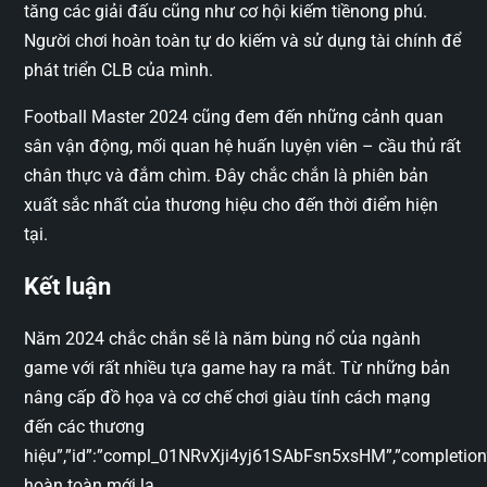
tăng các giải đấu cũng như cơ hội kiếm tiềnong phú.
Người chơi hoàn toàn tự do kiếm và sử dụng tài chính để
phát triển CLB của mình.
Football Master 2024 cũng đem đến những cảnh quan
sân vận động, mối quan hệ huấn luyện viên – cầu thủ rất
chân thực và đắm chìm. Đây chắc chắn là phiên bản
xuất sắc nhất của thương hiệu cho đến thời điểm hiện
tại.
Kết luận
Năm 2024 chắc chắn sẽ là năm bùng nổ của ngành
game với rất nhiều tựa game hay ra mắt. Từ những bản
nâng cấp đồ họa và cơ chế chơi giàu tính cách mạng
đến các thương
hiệu”,”id”:”compl_01NRvXji4yj61SAbFsn5xsHM”,”completion”
hoàn toàn mới lạ.