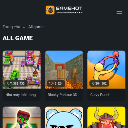
Trang chủ
»
All game
ALL GAME
4.382.433
43.824
284.382
Nhà máy thời trang
Blocky Parkour 3D
Curvy Punch