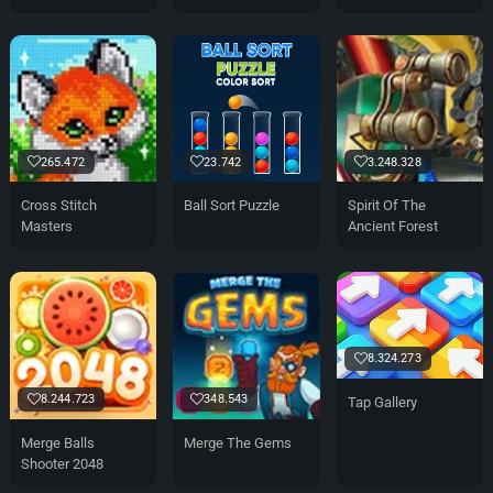
265.472
23.742
3.248.328
Cross Stitch
Ball Sort Puzzle
Spirit Of The
Masters
Ancient Forest
8.324.273
8.244.723
348.543
Tap Gallery
Merge Balls
Merge The Gems
Shooter 2048