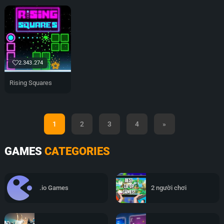
2.343.274
Rising Squares
1
2
3
4
»
GAMES
CATEGORIES
.io Games
2 người chơi