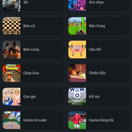
3D
Âm nhạc
Bàn cờ
Bắn Cung
Bắn súng
Câu đố
Chạy đua
Chiến đấu
Con gái
Đố vui
Game Arcade
Game bóng đá