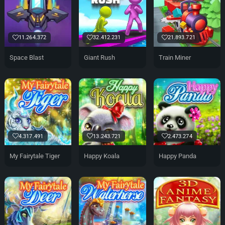
11.264.372
32.412.231
21.893.721
Space Blast
Giant Rush
Train Miner
4.317.491
13.243.721
2.473.274
My Fairytale Tiger
Happy Koala
Happy Panda