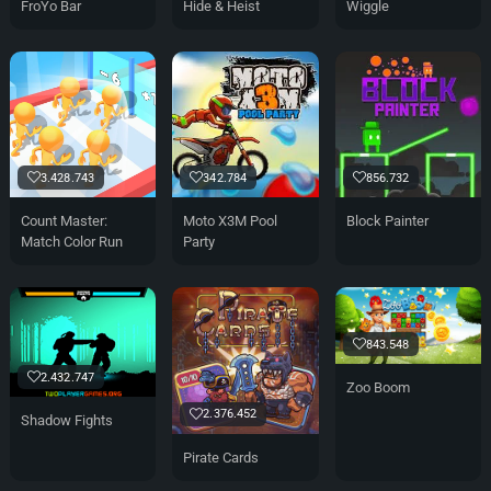
FroYo Bar
Hide & Heist
Wiggle
3.428.743
342.784
856.732
Count Master:
Moto X3M Pool
Block Painter
Match Color Run
Party
843.548
2.432.747
Zoo Boom
2.376.452
Shadow Fights
Pirate Cards