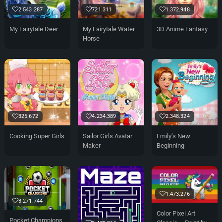
2.543.287
721.311
1.372.948
My Fairytale Deer
My Fairytale Water
3D Anime Fantasy
Horse
325.672
4.234.389
2.348.324
Cooking Super Girls
Sailor Girls Avatar
Emily’s New
Maker
Beginning
1.473.276
3.271.744
Color Pixel Art
Pocket Champions