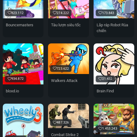
823.112
274.222
173.843
Bouncemasters
Tàu lượn siêu tốc
Lắp ráp Robot Rùa
chiến
723.622
934.872
21.432
Walkers Attack
bloxd.io
Brain Find
487.326
1.453.243
Combat Strike 2