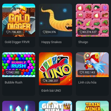
1.736.431
234.376
43.274.327
Gold Digger FRVR
Happy Snakes
Shuigo
342.382
1.932.143
8.248.237
Bubble Rush
Lính cứu hỏa
Đánh bài UNO