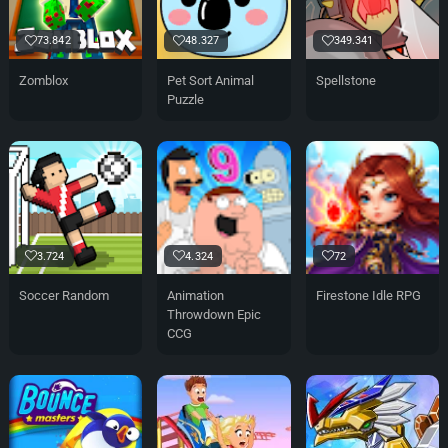
73.842
48.327
349.341
Zomblox
Pet Sort Animal
Spellstone
Puzzle
3.724
4.324
72
Soccer Random
Animation
Firestone Idle RPG
Throwdown Epic
CCG