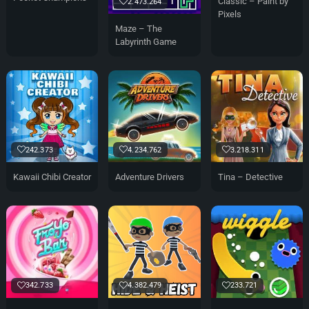
Classic – Paint by
2.473.264
Pixels
Maze – The
Labyrinth Game
242.373
4.234.762
3.218.311
Kawaii Chibi Creator
Adventure Drivers
Tina – Detective
342.733
4.382.479
233.721