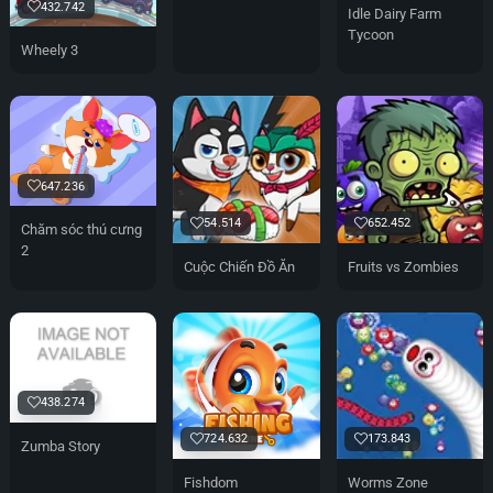
432.742
Idle Dairy Farm
Tycoon
Wheely 3
647.236
54.514
652.452
Chăm sóc thú cưng
2
Cuộc Chiến Đồ Ăn
Fruits vs Zombies
438.274
724.632
173.843
Zumba Story
Fishdom
Worms Zone