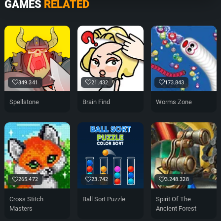
GAMES
RELATED
349.341
21.432
173.843
Spellstone
Brain Find
Worms Zone
265.472
23.742
3.248.328
Cross Stitch
Ball Sort Puzzle
Spirit Of The
Masters
Ancient Forest