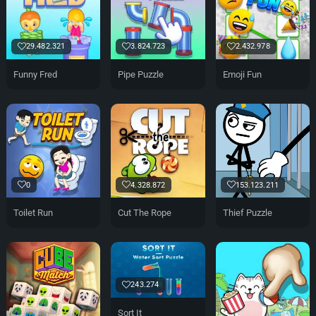
29.482.321
3.824.723
2.432.978
Funny Fred
Pipe Puzzle
Emoji Fun
0
4.328.872
153.123.211
Toilet Run
Cut The Rope
Thief Puzzle
243.274
Sort It