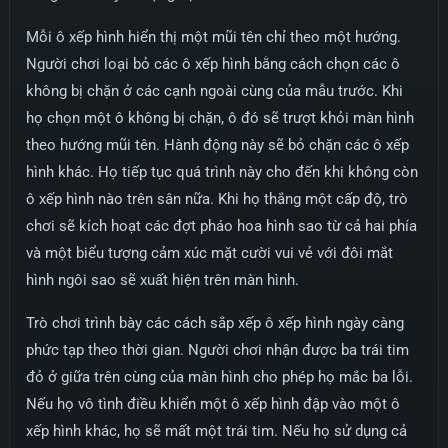
Mỗi ô xếp hình hiển thị một mũi tên chỉ theo một hướng.
Người chơi loại bỏ các ô xếp hình bằng cách chọn các ô
không bị chặn ở các cạnh ngoài cùng của mẫu trước. Khi
họ chọn một ô không bị chặn, ô đó sẽ trượt khỏi màn hình
theo hướng mũi tên. Hành động này sẽ bỏ chặn các ô xếp
hình khác. Họ tiếp tục quá trình này cho đến khi không còn
ô xếp hình nào trên sân nữa. Khi họ thắng một cấp độ, trò
chơi sẽ kích hoạt các đợt pháo hoa hình sao từ cả hai phía
và một biểu tượng cảm xúc mặt cười vui vẻ với đôi mắt
hình ngôi sao sẽ xuất hiện trên màn hình.
Trò chơi trình bày các cách sắp xếp ô xếp hình ngày càng
phức tạp theo thời gian. Người chơi nhận được ba trái tim
đỏ ở giữa trên cùng của màn hình cho phép họ mắc ba lỗi.
Nếu họ vô tình điều khiển một ô xếp hình đập vào một ô
xếp hình khác, họ sẽ mất một trái tim. Nếu họ sử dụng cả