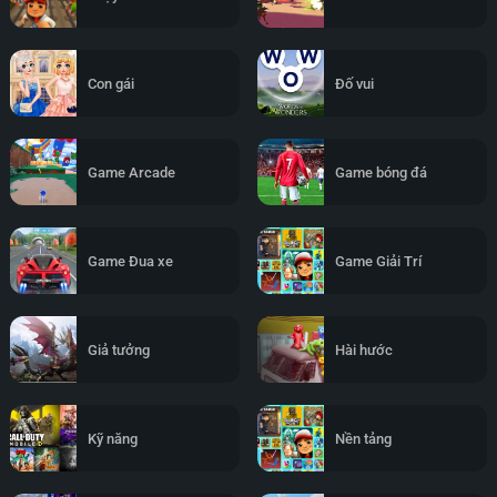
Con gái
Đố vui
Game Arcade
Game bóng đá
Game Đua xe
Game Giải Trí
Giả tưởng
Hài hước
Kỹ năng
Nền tảng