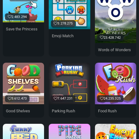
2.483.294
3.278.275
Save the Princess
Emoji Match
23.428.742
Words of Wonders
3.612.473
7.647.231
24.235.325
Good Shelves
Parking Rush
Food Rush