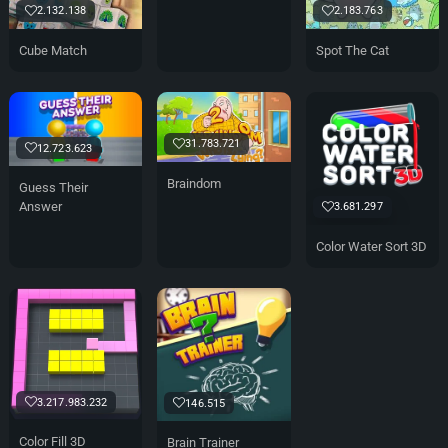
2.132.138
2.183.763
Cube Match
Spot The Cat
31.783.721
12.723.623
Braindom
Guess Their
Answer
3.681.297
Color Water Sort 3D
3.217.983.232
146.515
Color Fill 3D
Brain Trainer