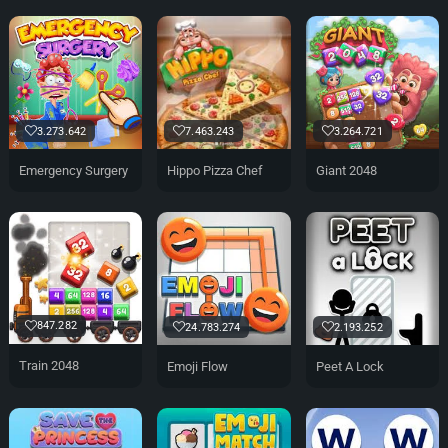
3.273.642
7.463.243
3.264.721
Emergency Surgery
Hippo Pizza Chef
Giant 2048
847.282
24.783.274
2.193.252
Train 2048
Emoji Flow
Peet A Lock