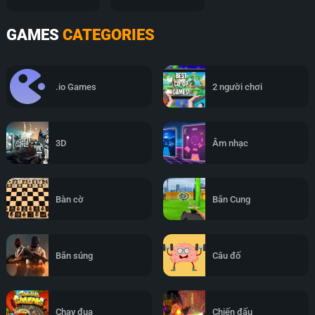
GAMES
CATEGORIES
.io Games
2 người chơi
3D
Âm nhạc
Bàn cờ
Bắn Cung
Bắn súng
Câu đố
Chạy đua
Chiến đấu