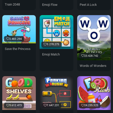
Train 2048
Emoji Flow
Peet A Lock
2.483.294
3.278.275
Save the Princess
Emoji Match
23.428.742
Words of Wonders
3.612.473
7.647.231
24.235.325