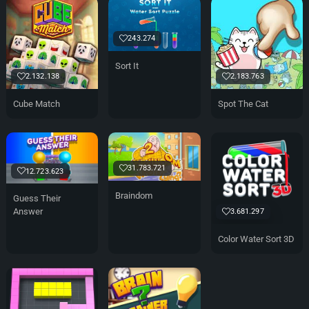
243.274
Sort It
2.132.138
2.183.763
Cube Match
Spot The Cat
31.783.721
12.723.623
Braindom
Guess Their
Answer
3.681.297
Color Water Sort 3D