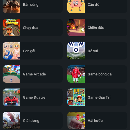
Bắn súng
Câu đố
Chạy đua
Chiến đấu
Con gái
Đố vui
Game Arcade
Game bóng đá
Game Đua xe
Game Giải Trí
Giả tưởng
Hài hước