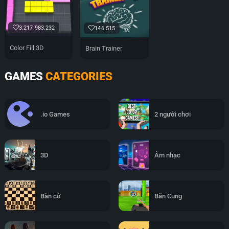
3.217.983.232
146.515
Color Fill 3D
Brain Trainer
GAMES
CATEGORIES
.io Games
2 người chơi
3D
Âm nhạc
Bàn cờ
Bắn Cung