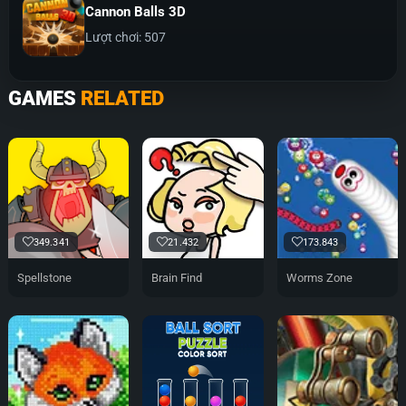
Cannon Balls 3D
Lượt chơi: 507
GAMES
RELATED
349.341
21.432
173.843
Spellstone
Brain Find
Worms Zone