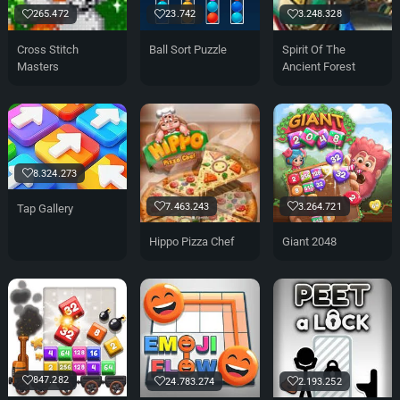
265.472
23.742
3.248.328
Cross Stitch
Ball Sort Puzzle
Spirit Of The
Masters
Ancient Forest
8.324.273
7.463.243
3.264.721
Tap Gallery
Hippo Pizza Chef
Giant 2048
847.282
24.783.274
2.193.252