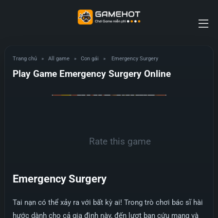
Trang chủ
»
All game
»
Con gái
»
Emergency Surgery
Play Game Emergency Surgery Online
Rate this game
Emergency Surgery
Tai nạn có thể xảy ra với bất kỳ ai! Trong trò chơi bác sĩ hài
hước dành cho cả gia đình này, đến lượt bạn cứu mạng và