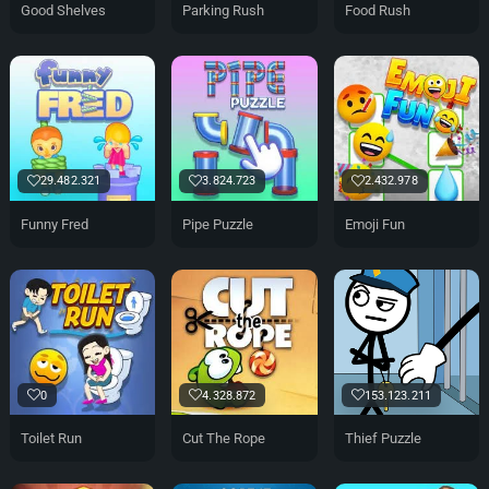
Good Shelves
Parking Rush
Food Rush
29.482.321
3.824.723
2.432.978
Funny Fred
Pipe Puzzle
Emoji Fun
0
4.328.872
153.123.211
Toilet Run
Cut The Rope
Thief Puzzle