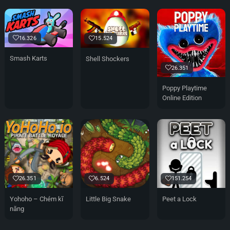
16.326
15.524
Smash Karts
Shell Shockers
26.351
Poppy Playtime
Online Edition
26.351
6.524
151.254
Yohoho – Chém kĩ
Little Big Snake
Peet a Lock
năng