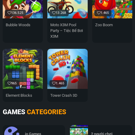
136.525
13.268
1.465
Bubble Woods
Moto X3M Pool
Zoo Boom
Party – Tiệc Bể Bơi
X3M
965
1.465
Element Blocks
Tower Crash 3D
GAMES
CATEGORIES
.io Games
2 người chơi