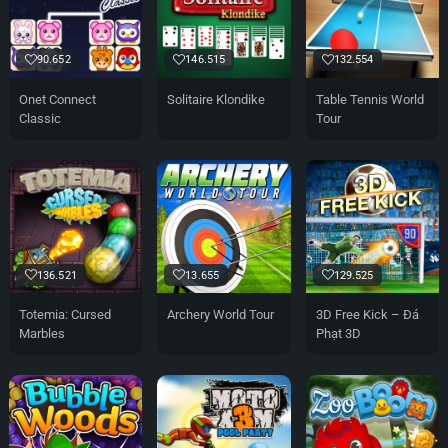
90.652
146.515
132.554
Onet Connect
Solitaire Klondike
Table Tennis World
Classic
Tour
136.521
13.655
129.525
Totemia: Cursed
Archery World Tour
3D Free Kick – Đá
Marbles
Phạt 3D