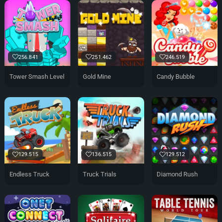
256.841
251.462
246.519
Tower Smash Level
Gold Mine
Candy Bubble
129.515
136.515
129.512
Endless Truck
Truck Trials
Diamond Rush