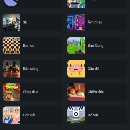
3D
Âm nhạc
Bàn cờ
Bắn Cung
Bắn súng
Câu đố
Chạy đua
Chiến đấu
Con gái
Đố vui