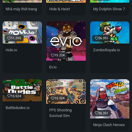
Nhà máy thời trang
Hide & Heist
My Dolphin Show 7
26.351
11.295
ZombsRoyale.io
Hole.io
15.224
Ev.io
15.524
15.524
Battledudes.io
FPS Shooting
36.351
Survival Sim
Ninja Clash Heroes