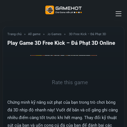
Trang chủ
»
All game
»
.io Games
»
3D Free Kick – Đá Phạt 3D
Play Game 3D Free Kick – Đá Phạt 3D Online
Rate this game
Chứng minh kỹ năng sút phạt của bạn trong trò chơi bóng
đá 3D nhịp độ nhanh này! Vuốt để bắn và cố gắng ghi càng
nhiều điểm càng tốt trước khi hết mạng. Thay đổi kỹ thuật
sút của bạn và uốn cong cú đá của bạn để đánh bại các