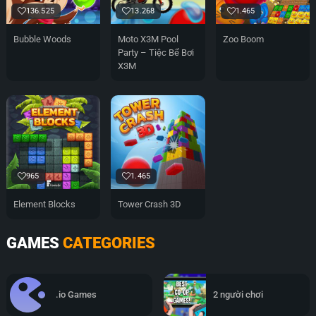
136.525
13.268
1.465
Bubble Woods
Moto X3M Pool
Zoo Boom
Party – Tiệc Bể Bơi
X3M
965
1.465
Element Blocks
Tower Crash 3D
GAMES
CATEGORIES
.io Games
2 người chơi