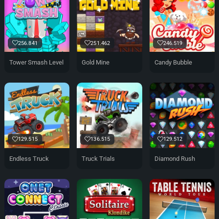
256.841
251.462
246.519
Tower Smash Level
Gold Mine
Candy Bubble
129.515
136.515
129.512
Endless Truck
Truck Trials
Diamond Rush