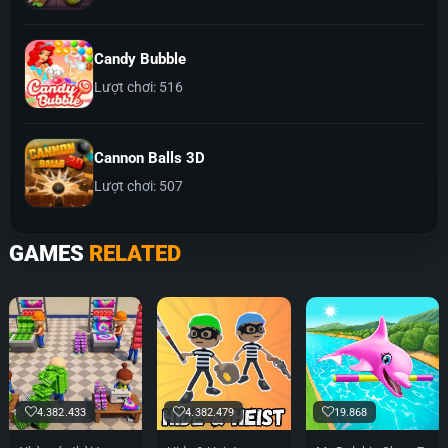
Candy Bubble
Lượt chơi: 516
Cannon Balls 3D
Lượt chơi: 507
GAMES
RELATED
4.382.433
4.382.479
19.868