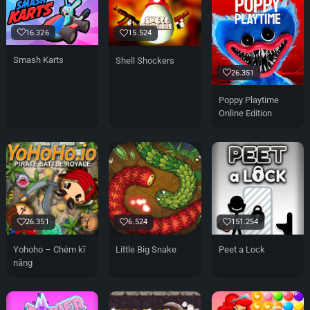
16.326
15.524
Smash Karts
Shell Shockers
26.351
Poppy Playtime
Online Edition
26.351
6.524
151.254
Yohoho – Chém kĩ
Little Big Snake
Peet a Lock
năng