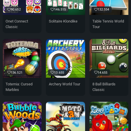
90.652
146.515
132.554
Onet Connect
Solitaire Klondike
Table Tennis World
Classic
Tour
136.521
13.655
14.655
Totemia: Cursed
Archery World Tour
8 Ball Billiards
Marbles
Classic