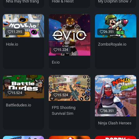
Nhà máy thời trang
Hide & Heist
My Dolphin Show 7
26.351
11.295
ZombsRoyale.io
Hole.io
15.224
Ev.io
15.524
15.524
Battledudes.io
FPS Shooting
36.351
Survival Sim
Ninja Clash Heroes