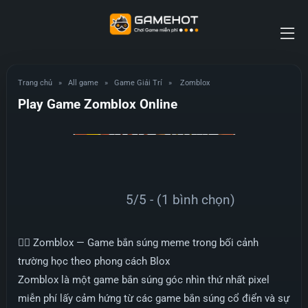
Trang chủ
»
All game
»
Game Giải Trí
»
Zomblox
Play Game Zomblox Online
5/5 - (1 bình chọn)
🧟‍♂️ Zomblox — Game bắn súng meme trong bối cảnh
trường học theo phong cách Blox
Zomblox là một game bắn súng góc nhìn thứ nhất pixel
miễn phí lấy cảm hứng từ các game bắn súng cổ điển và sự