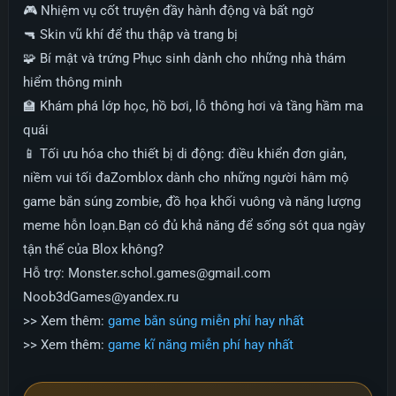
🎮 Nhiệm vụ cốt truyện đầy hành động và bất ngờ
🔫 Skin vũ khí để thu thập và trang bị
🧩 Bí mật và trứng Phục sinh dành cho những nhà thám
hiểm thông minh
🏫 Khám phá lớp học, hồ bơi, lỗ thông hơi và tầng hầm ma
quái
📱 Tối ưu hóa cho thiết bị di động: điều khiển đơn giản,
niềm vui tối đaZomblox dành cho những người hâm mộ
game bắn súng zombie, đồ họa khối vuông và năng lượng
meme hỗn loạn.Bạn có đủ khả năng để sống sót qua ngày
tận thế của Blox không?
Hỗ trợ:
Monster.schol.games@gmail.com
Noob3dGames@yandex.ru
>> Xem thêm:
game bắn súng miễn phí hay nhất
>> Xem thêm:
game kĩ năng miễn phí hay nhất