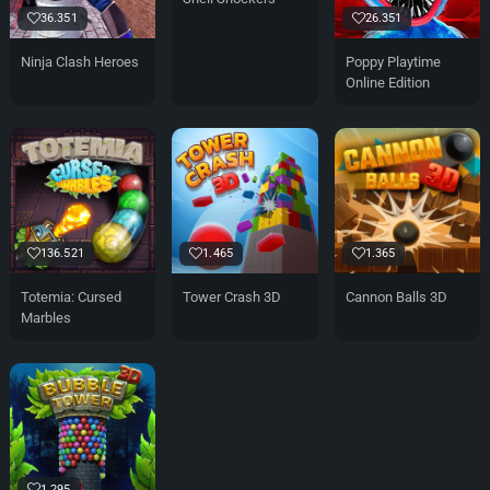
36.351
26.351
Ninja Clash Heroes
Poppy Playtime
Online Edition
136.521
1.465
1.365
Totemia: Cursed
Tower Crash 3D
Cannon Balls 3D
Marbles
1.295