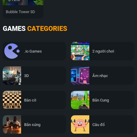
Bubble Tower 3D
GAMES
CATEGORIES
.io Games
2 người chơi
3D
Âm nhạc
Bàn cờ
Bắn Cung
Bắn súng
Câu đố