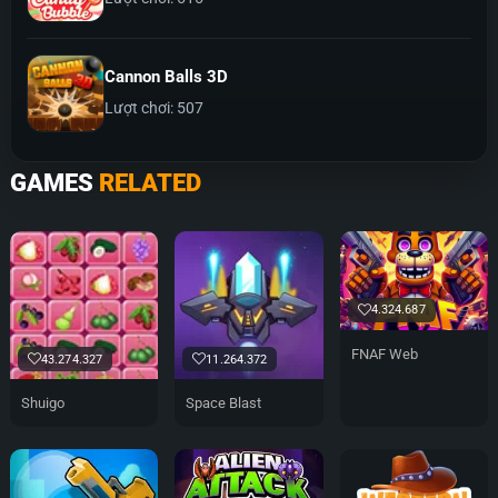
Cannon Balls 3D
Lượt chơi: 507
GAMES
RELATED
4.324.687
FNAF Web
43.274.327
11.264.372
Shuigo
Space Blast