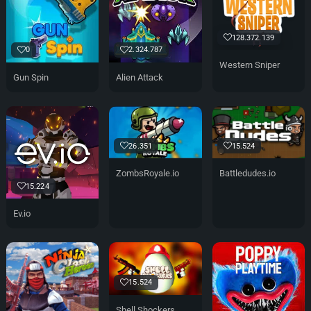
128.372.139
0
2.324.787
Western Sniper
Gun Spin
Alien Attack
26.351
15.524
ZombsRoyale.io
Battledudes.io
15.224
Ev.io
15.524
Shell Shockers