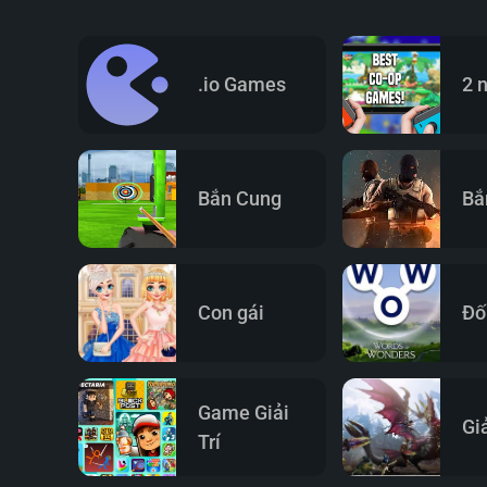
.io Games
2 
Bắn Cung
Bắ
Con gái
Đố
Game Giải
Gi
Trí