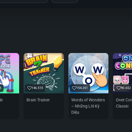
3
146.515
154.251
90.652
le
Brain Trainer
Words of Wonders
Onet Co
– Những Lời Kỳ
Classic
Diệu