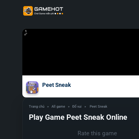
Peet Sneak
Trang chủ
»
All game
»
Đố vui
»
Peet Sneak
Play Game Peet Sneak Online
Rate this game