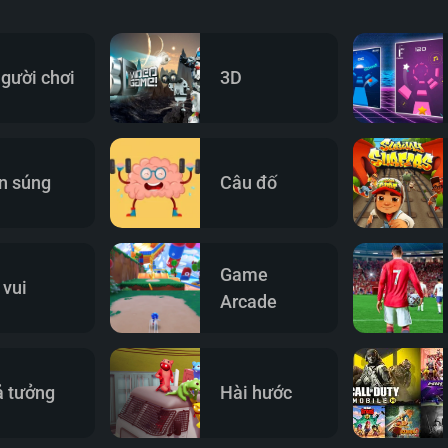
người chơi
3D
n súng
Câu đố
Game
 vui
Arcade
ả tưởng
Hài hước