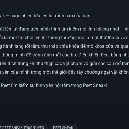
eak – cuộc phiêu lưu lén lút đỉnh cao của bạn!
t lén lút đang trên hành trình tìm kiếm nơi linh thiêng nhất – n
 là một trò chơi lén lút thông thường; mà là một thử thách về s
ng hành lang tối tăm, thu thập chìa khóa để mở khóa cửa và qu
h thông minh để tránh ánh mắt của họ. Điều khiển Peet bằng nh
ến đích trong khi thu thập các vật phẩm và giải các câu đố tr
nh yên của mình trong một thế giới đầy rẫy chướng ngại vật khô
 Peet tìm kiếm sự bình yên nội tâm trong Peet Sneak!
E PEET SNEAK TRUC TUYEN
PEET SNEAK