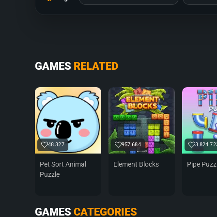
GAMES
RELATED
48.327
957.684
3.824.72
Pet Sort Animal
Element Blocks
Pipe Puzz
Puzzle
GAMES
CATEGORIES