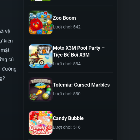
Zoo Boom
Lượt chơi: 542
hà vệ
ự kiên
Moto X3M Pool Party –
a mặt
Tiệc Bể Bơi X3M
ững cú
Lượt chơi: 534
ên đường
ng?
Totemia: Cursed Marbles
Lượt chơi: 530
Candy Bubble
Lượt chơi: 516