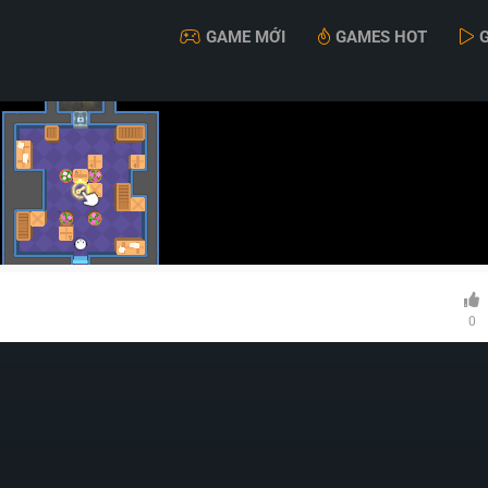
GAME MỚI
GAMES HOT
0